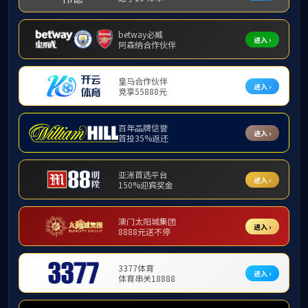
2138
根据学校关于期初开展教学运行检查的通知要
检查组通过实地看课、听课、监控系统巡课等
互动效果，并对信息化教学设备使用提出优化建议
1、教学秩序正常、师生准时到位，精神饱满、
2、实验室和机房准备充分，仪器设备维护良好
3、检查中也存在少数员工仅带教材不带笔记本
经督察，学院师生整体上开学准备充分，精神
好教风与学风，为培养高素质应用型人才奠定基础
2138
202
（文
/
余小丽
；初审
/