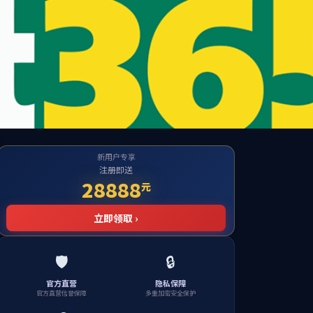
site
评估认证
员工之家
资料下载
假安全主题班会