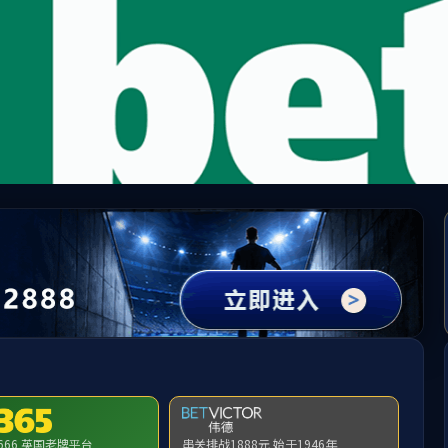
2138cn太阳(SunCity·VIP认证集团)官方网站-Official Web
教学工作
员工发展
人才招聘
科学研究
 筑牢假期防线——公司开展寒