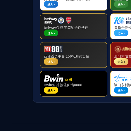
为切实筑牢员工寒假安全防线，增强同
班会伊始，各班班主任围绕交通安全、
致剖析了寒假期间常见的安全隐患，如无证
个人防护要点，倡导大家合理规划作息，度
此次班会的召开，进一步强化了公司员
(图文/伍秋静；初审/陈晓凤 龚妍鑫 陈洪